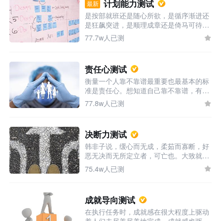
计划能力测试
最新
固定不变的，任何一方面因素的提高都能
是按部就班还是随心所欲，是循序渐进还
带动学习力的提升。当今社会的信息更迭
是狂飙突进，是顺理成章还是倚马可待，
变快，每个人都需要终生学习，而学习力
你的计划性几何？
对个体的生涯发展有着重要的影响。现在
77.7w人已测
就来测测你的学习能力如何吧！
责任心测试
衡量一个人靠不靠谱最重要也最基本的标
准是责任心。想知道自己靠不靠谱，有多
靠谱，想提升自己的靠谱力，或者想知道
77.8w人已测
自己的另一半靠不靠谱，值不值得依赖，
或者单纯就想秀自己的责任心和人品的，
来吧，送你这双火眼金睛。
决断力测试
韩非子说，缓心而无成，柔茹而寡断，好
恶无决而无所定立者，可亡也。大致就是
指，一个人如果优柔寡断，性格懦弱，没
75.4w人已测
什么决断和主意，很容易一事无成。想知
道自己的决断力怎么样吗，点击开始测试
吧。
成就导向测试
在执行任务时，成就感在很大程度上驱动
着人们去尽善尽美地完成。成就感也驱动