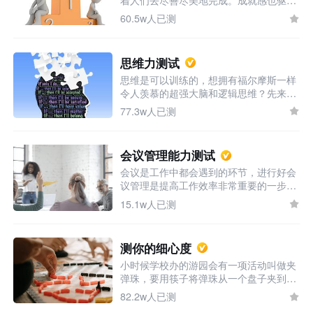
着人们不断地超越自我，突破自我的极
60.5w人已测
限，从而推动着社会的发展。但对成就感
的过分在意也可能使我们陷入完美主义，
在自我感到痛苦时还可能导致任务无法完
思维力测试
成。你是一个重视成就感的人吗，你的成
思维是可以训练的，想拥有福尔摩斯一样
就感对你有什么影响呢，快来测测吧！
令人羡慕的超强大脑和逻辑思维？先来测
测自己的思维力水平吧，对症下药才能获
77.3w人已测
得更好的效果。
会议管理能力测试
会议是工作中都会遇到的环节，进行好会
议管理是提高工作效率非常重要的一步。
你的会议管理能力怎么样，快来一测。
15.1w人已测
测你的细心度
小时候学校办的游园会有一项活动叫做夹
弹珠，要用筷子将弹珠从一个盘子夹到另
一个盘子里。有的同学下筷神速，不一会
82.2w人已测
就夹满了一盘子；有的同学仿佛“抖神”上