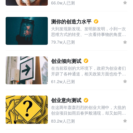
子”。但在年老后，他却是所有人里面活
66.0w人已测
得最自在的人。我们身边总是不缺乏这类
热心的人，他们乐意解答你所有的问题，
在你困难时也愿意第一时间伸出援手。每
测你的创造力水平
个人都有自己对于服务他人的理解，你的
大到发现新发现、发明新发明，小到一次
服务精神如何呢，来测一测吧！
思维方式的转变、一次看待事物的角度的
转变都可以称之为创造，因而创造力既是
79.7w人已测
明确的又是宽泛的，想知道自己的创造力
如何吗，点击测试对自我进行一次测评
吧。
创业倾向测试
在当前双创的大环境下，政府为创业者们
开辟了各种通道，相关政策方面也给予了
大量的优惠，越来越多的人正投入到创
61.2w人已测
新、创业当中去，你是否也正跃跃欲试
呢，先来看看自己适不适合创业吧。
创业意向测试
在这两年轰轰烈烈的创业大潮中，大批的
创业项目如雨后春笋般涌现，却又如同春
雨般无声无息湮灭于尘埃。创业是一项即
83.2w人已测
便你百分百投入也不一定会有产出的举
动，更何况你对自己的意愿并不确定呢？