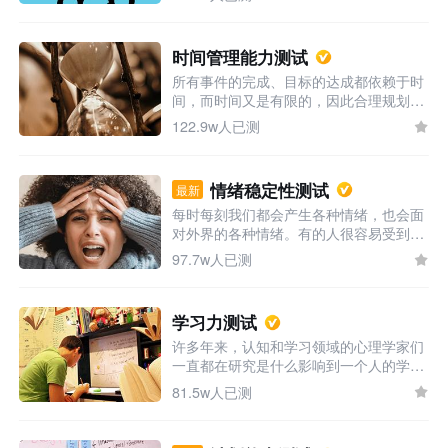
人们抱持积极乐观的态度时，他们能够更
轻松地面对压力、逆境和损失，也更有可
能获得成功。现代社会生活压力的增大，
时间管理能力测试
更需要人们时刻保持乐观的精神和态度。
所有事件的完成、目标的达成都依赖于时
你是一个乐观的人吗，这个测评告诉你。
间，而时间又是有限的，因此合理规划和
利用时间是人生的关键，你能依据目标、
122.9w人已测
事件的轻重缓急安排时间吗，你是时间的
主宰者还是被时间主宰呢，来一试便知
情绪稳定性测试
最新
每时每刻我们都会产生各种情绪，也会面
对外界的各种情绪。有的人很容易受到内
心或外界情绪的影响，遇到情绪就无法正
97.7w人已测
常去处理生活或工作上的任务；而有的人
似乎在内心有一条线，所有感情强度没有
超过这条线的情绪都不能使他动摇。前者
学习力测试
情绪不稳定但感情充沛，后者情绪稳定但
许多年来，认知和学习领域的心理学家们
显得不近人情，两者在不同的情境中都有
一直都在研究是什么影响到一个人的学习
各自的优缺点。你的情绪稳定性如何，现
能力，他们从学习动力、态度、能力、效
在就来测测吧！
81.5w人已测
率等等方面对不同被试的学习能力进行对
比。结果发现学习力是一个综合性的能
力，它受到多方面因素的影响，但它不是