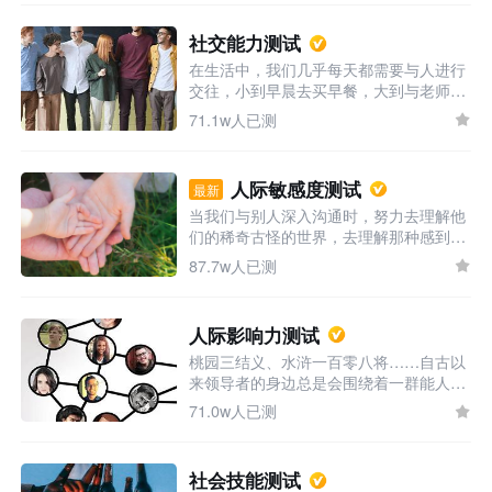
身，能安然无恙到盘子里的也就三四个；
有的干脆中途放弃，夹弹珠改为弹弹
社交能力测试
珠……耐心和稳定的心态决定了游戏的胜
在生活中，我们几乎每天都需要与人进行
负，那么你属于哪种游戏者呢，快来测测
交往，小到早晨去买早餐，大到与老师、
吧！
上级汇报沟通。有些人会将社交当做一种
71.1w人已测
乐趣和信息交流的手段，而有些人则会将
它当做一种负担。社交并不单单指信息的
交流，它还包括物质和感情层面的沟通。
人际敏感度测试
最新
当今社会的发展产生了许多新兴的职业，
当我们与别人深入沟通时，努力去理解他
但不论哪种职业都离不开与他人的沟通交
们的稀奇古怪的世界，去理解那种感到生
流。社交能力是可以通过有意识地训练提
活过于悲惨而无法忍受的态度，去理解那
高的，提前对自己的社交能力有所了解，
87.7w人已测
种认为自己卑微无用的想法，每一种理解
将会帮助你更好地发展自己的学业和工
都会以某种方式丰富我们自己。-罗杰斯
作。现在就来了解你的社交能力如何吧！
（人本主义学派） 理解他人的需求和情绪
人际影响力测试
在人际交往中扮演着重要角色。你在这方
桃园三结义、水浒一百零八将……自古以
面的能力如何呢？测评验证！
来领导者的身边总是会围绕着一群能人异
士，他们或充当先锋，或充当幕僚，为大
71.0w人已测
业奉献出自己的时间和精力。而他们愿意
这么做的原因，除了短期上利益的吸引，
要长期保持合作更多的还是被领导者的个
社会技能测试
人魅力所吸引。你是否有领导潜质，能够