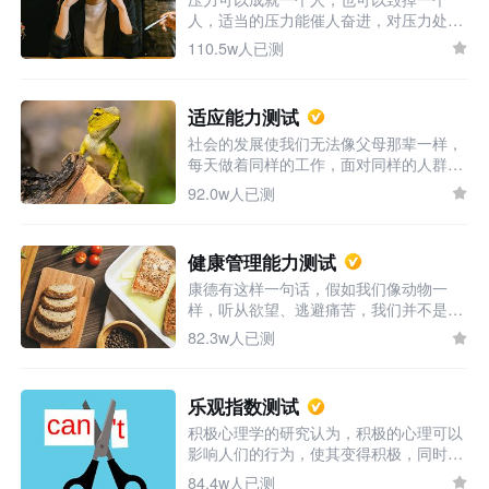
人，适当的压力能催人奋进，对压力处理
不当，则容易引发焦虑，造成心理和生理
110.5w人已测
的双重伤害，生活在现代社会，各种压力
层出不穷，因此如何应对和管理压力更成
为一项亟需的技能，你的压力管理能力怎
适应能力测试
样，来测测看吧。
社会的发展使我们无法像父母那辈一样，
每天做着同样的工作，面对同样的人群，
重复着同样的路线。不论是在学习或工作
92.0w人已测
中，我们每天都会面对新的信息，新的人
和新的事物，每天我们都要面对各种各样
的选择。良好的适应能力让我们能够在应
健康管理能力测试
对不同情境时，做出最有利的选择，不断
康德有这样一句话，假如我们像动物一
调节自身的身心状况，从而更好的去应对
样，听从欲望、逃避痛苦，我们并不是真
任务。本测试将帮助你了解自身的适应能
的自由，因为我们成了欲望和冲动的奴
力如何，快来测测吧！
82.3w人已测
隶。我们不是在选择，而是在服从。因
此，自律才是通往自由的真实途径，你的
自律能力怎么样，来看看吧。
乐观指数测试
积极心理学的研究认为，积极的心理可以
影响人们的行为，使其变得积极，同时，
积极的行为也会反作用于人们的心理。当
84.4w人已测