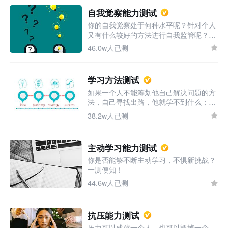
自我觉察能力测试
你的自我觉察处于何种水平呢？针对个人
又有什么较好的方法进行自我监管呢？测
试报告会给你答案。
46.0w人已测
学习方法测试
如果一个人不能筹划他自己解决问题的方
法，自己寻找出路，他就学不到什么；即
使他能背出一些正确答案，百分之百准
38.2w人已测
确，他还是学不到什么。-杜威（行为主
义学派）明确自己的学习方法，并作出筹
划是成为学霸的重要一步，现在来迈出第
主动学习能力测试
一步-认识自己！
你是否能够不断主动学习，不惧新挑战？
一测便知！
44.6w人已测
抗压能力测试
压力可以成就一个人，也可以毁掉一个