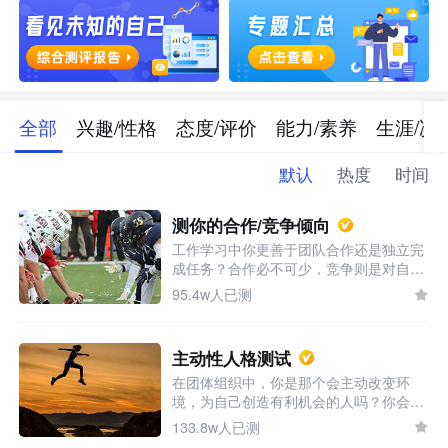
全部
兴趣/性格
态度/评价
能力/素养
生涯/决
默认
热度
时间
测你的合作/竞争倾向
工作学习中你更善于团队合作还是独立完
成任务？合作必不可少，竞争则是对自我
发展的需求，两者并不冲突。想知道你的
95.4w人已测
合作/竞争偏向吗，一试便知。
主动性人格测试
在团体组织中，你是那个会主动改变环
境，为自己创造有利机会的人吗？你会采
取有效行动及时解决问题吗？测一测了解
133.8w人已测
你在工作中的人格倾向如何。