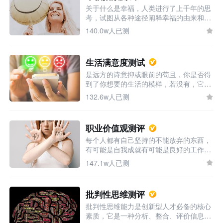
关于什么是幸福，人类进行了上千年的思
考，试图从各种途径阐释幸福的由来和获
得幸福的方法，而现代社会，随着物质生
140.0w人已测
活的满足和丰富，人们越来越关注精神的
愉悦和满足，那么问题来了：你的幸福感
如何？想知道吗，来测测看吧。
生活满意度测试
是远方的诗意抑或眼前的苟且，你是否得
到了你想要的生活的模样，若没有，它距
离你的理想又有几分之遥呢，来为你现在
132.6w人已测
的生活评评分吧，不管苟且还是诗意，生
活远不止于此。
职业价值观测评
每个人都有自己坚持的不能放弃的东西，
有可能是自我成就有可能是良好的工作条
件，根据自己的价值观选择一个适合的职
147.1w人已测
业吧！
批判性思维测评
批判性思维能力是创新型人才必备的核心
素质，它是一种分析、整合、评价信息的