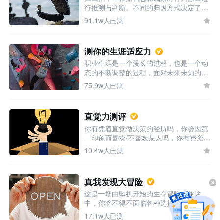
行推测与判断。不同的归因方式决定了你
是“完美主义者”还是“选择困难症患
对自我生涯的看法和行动，显然积极的归
者”吧！
91.1w人已测
因方式更有利于个体或关系的发展。想知
道你在生涯发展中是怎样的归因者吗，来
测测看吧。
测你的生涯适应力
职业生涯是一个漫长的过程，也是一个动
态的不断调整的过程，面对未来未知的职
业长路，不妨从现在开始，认清自己，不
75.9w人已测
断探索，为未来的职业之旅绘一份行路指
南。
直觉力测评
你有凭着直觉做决策的经历吗，你会因第
一印象而喜欢/不喜欢某人吗，你有察觉到
自己的第六感吗，来验证你的直觉力吧！
10.4w人已测
真我发现大冒险
这是一场由坠机开始的生存冒险，旅途
中，你将不得不面临各种选择，这些选择
决定着你冒险的终点，也反映了你的性格
17.1w人已测