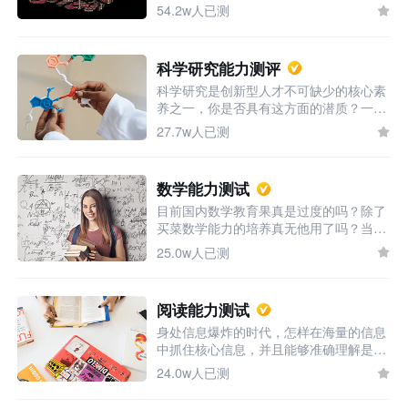
能力以及运用这些能力的倾向。你是不是
54.2w人已测
创新型人才呢？或许测评能给你一些参
考！
科学研究能力测评
科学研究是创新型人才不可缺少的核心素
养之一，你是否具有这方面的潜质？一测
便知！
27.7w人已测
数学能力测试
目前国内数学教育果真是过度的吗？除了
买菜数学能力的培养真无他用了吗？当然
不是！数字化时代，这是必备能力之一。
25.0w人已测
阅读能力测试
身处信息爆炸的时代，怎样在海量的信息
中抓住核心信息，并且能够准确理解是必
备的能力之一，你的阅读理解能得几分？
24.0w人已测
不妨测一下。