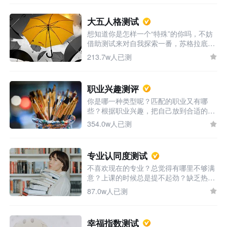
大五人格测试
想知道你是怎样一个“特殊”的你吗，不妨
借助测试来对自我探索一番，苏格拉底
说，认识你自己，在所有的探索中自我探
213.7w人已测
索总是让人着迷而又其乐无穷，还等什
么，快点击马上开始吧！
职业兴趣测评
你是哪一种类型呢？匹配的职业又有哪
些？根据职业兴趣，把自己放到合适的位
置上，会起到事半功倍的效果哦！
354.0w人已测
专业认同度测试
不喜欢现在的专业？总觉得有哪里不够满
意？上课的时候总是提不起劲？缺乏热
情，浑浑噩噩却又不知该何去何从，来测
87.0w人已测
测你的专业认同度吧，或许它能帮你厘清
你迷茫困惑的现状，为你的下一步选择点
一盏明灯。
幸福指数测试