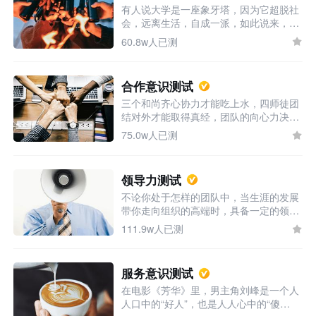
有人说大学是一座象牙塔，因为它超脱社
吸引志同道合的小伙伴吗，这个测评告诉
会，远离生活，自成一派，如此说来，其
你！
实不止大学，从小学以来的校园都是如
60.8w人已测
此。但我们总有一天会离开校园，进入社
会这座大丛林，不如趁着还有时间，测测
自己的社会技能，熟悉一下“丛林”中的生
合作意识测试
存技能。
三个和尚齐心协力才能吃上水，四师徒团
结对外才能取得真经，团队的向心力决定
了它能够获得的成就。那么在团队中，你
75.0w人已测
是怎样的角色呢，你能否很好地运用团队
资源获得成功呢？本测验测试你的团队合
作精神，并给出提升建议。
领导力测试
不论你处于怎样的团队中，当生涯的发展
带你走向组织的高端时，具备一定的领导
力是必不可少的。想了解你的领导技能怎
111.9w人已测
么样吗，想知道自己能否成为合格的领导
者吗，来测测就清楚了，对症下药才能做
出提升。
服务意识测试
在电影《芳华》里，男主角刘峰是一个人
人口中的“好人”，也是人人心中的“傻