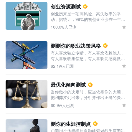
这里有一块分辨你真实创业意愿的试金
创业资源测试
石，来磨磨看你是否是一块创业原石。
创业历来是一项高风险、高失败率的举
动，据统计，99%的初创企业会在一年内
消失。因此，我们倡导理性创业，预先掌
100.0w人已测
握一定的创业规律和知识，累积一定的创
业资源。你想创业吗，不妨先来对自身的
创业资源进行一次评估。
测测你的职业决策风格
有人喜欢独立专断，有人喜欢依赖他人，
有人喜欢收集信息，有人喜欢凭感觉做决
定，有人爱做梦，有人喜务实，有人速战
62.1w人已测
速决，有人延迟满足，你呢？
最优化倾向测试
当你做小的决定时，应当依靠你的大脑，
把利弊罗列出来，分析并作出正确的决
定；当你做大的决定，如寻找终身伴侣或
60.9w人已测
寻找理想时，你就应该依靠你的潜意识，
因为这么重要的决定必须在你的心灵深处
找到依据。-弗洛伊德（精神分析学派，
测你的生涯控制点
著有《梦的解析》） 那么你是如何使用大
归因指个体根据信息和线索对行为原因进
脑和潜意识做出决策的呢？自测一下你