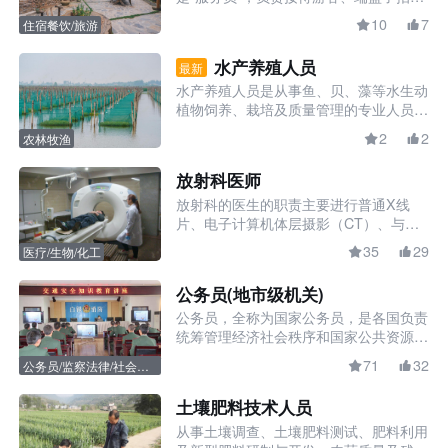
客人、打扫卫生等。可随着市场规模的扩
律。
10
7
住宿餐饮/旅游
大和行业的规范化，一个合格的民宿管家
需要精通“十八般武艺”，不仅要把民宿管
水产养殖人员
最新
理得更加规范，还要做好游客的管家，从
水产养殖人员是从事鱼、贝、藻等水生动
游客咨询预订到入住，再到离店的点点滴
植物饲养、栽培及质量管理的专业人员，
滴都要操心，把各项服务做到位。其角色
涵盖水生动物饲养工、水生植物栽培工、
定位不仅仅限于提供住宿相关服务，更是
2
2
农林牧渔
水产养殖潜水工等岗位。这类人员需掌握
成为当地文化的传播者、生活的引导者。
水生生物、水产养殖、渔业环境及设施设
放射科医师
备等基础知识，负责养殖设施运维、水质
放射科的医生的职责主要进行普通X线
调控、苗种培育、生长管护、病害防控及
片、电子计算机体层摄影（CT）、与磁
水产品收获加工，各岗位分别开展对应专
共振成像（MRI）等医学影像工作，为临
职业要求
项作业，保障水产养殖生产有序进行。
35
29
医疗/生物/化工
床医生提供诊断支持。现代医学提供很好
教育培训：临床医学相关专业大专以上学
的防护设施，几乎将接受辐射的风险降到
历。具有执业医师证。大型设备（CT，
公务员(地市级机关)
了最低，不会对健康造成太大影响，福利
MRI）要有医用大型设备上岗证。
工作经验： 熟悉各器官的解剖结构，尤
公务员，全称为国家公务员，是各国负责
待遇丰厚，每年会进行一次免费体检，享
其断层解剖结构，熟练掌握X线透视、拍
统筹管理经济社会秩序和国家公共资源，
受一月的放射假及政府的保健津贴。
片，电子计算机体层摄影（CT）与磁共
维护国家法律规定贯彻执行的公职人员。
振成像（MRI）等医学影像操作技巧以及
71
32
公务员/监察法律/社会服
在中国，公务员是指依法履行公职、纳入
阅片技术；具有高度的责任心、良好的职
务
国家行政编制、由国家财政负担工资福利
业道德、严谨的工作态度、较强的综合分
土壤肥料技术人员
的工作人员。公务员职位按职位的性质、
析能力、敏锐的洞察力。
从事土壤调查、土壤肥料测试、肥料利用
特点和管理需要，划分为综合管理类、专