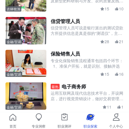
及新型肥料研制与开发、农药质量及残留
业技术类和行政执法类等类别。国务院根
量检测、农产品质量检测等技术工作的专
据中华人民共和国公务员法，对于具职位
15
10
农林牧渔
业技术人员。
特殊性，需单独管理的，可增设其他职位
类别。
信贷管理人员
信贷管理人员可说是银行派出的测试贷款
方所提供信息是真是假的“测谎仪”，主要
负责调查贷款公司和贷款个人的实力和潜
28
21
金融/贸易
力，向其提供贷款方面的政策咨询，需具
备出色的判断力和敏锐的观察力，良好的
保险销售人员
倾听、亲和力和沟通能力。
专业化保险销售流程通常包括四个环节：
1、准保户开拓，就是识别、接触并选
择准保户的过程。准保户开拓是保险销售
15
16
金融/贸易
环节中最重要的一个步骤，可以说，保险
2、调查并确认准保户的保险需求，为
销售人员最主要的工作是在做准保户的开
了确认准保户的保险需求，必须对其进行
电子商务师
最热
拓。
实况调查。即通对准保户的风险状况、经
3、设计并介绍保险方案，1）保险方案
运用互联网及现代信息技术平台，开设网
济状况的分析，来确定准保户的保险需
的设计。保险销售人员根据调查得到的信
店，进行视觉营销设计，做好交易管理和
求，从而设计出适合准保户的保险购买方
息，可以设计几种保险方案，并说明每一
4、 疑问解答并促成签约，1）解答准保
客户服务，并利用网络推广和直播等手段
案。
种可供选择方案的成本和可以得到的保
户的疑问。准保户对保险方案完全满意的
11
1
金融/贸易
提高店铺运营效益。
障，以适应准保户的保险需求。2）保险
情况是极为少见，若准保户提出反对意
方案说明。就拟定的保险方案向准保户进
见，保险销售人员要分析准保户反对的原
行简明、易懂、准确的解释。一般而言，
因，并有针对性地解答准保户的疑问。
方案说明主要是介绍推荐的产品，对重要
2）促成签约。促成签约是指保险销售人
首页
专业洞察
职业测评
职业探索
个人中心