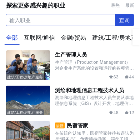
探索更多感兴趣的职业
最热
最新
查询
全部
互联网/通信
金融/贸易
建筑/工程/房地产
生产管理人员
生产管理（Production Management）
对企业生产系统的设置和运行的各项管理
工作的总称。又称生产控制。生产管理分
63
44
建筑/工程/房地产服务
为：①生产组织，即选择厂址，布置工
厂，组织生产线，实行劳动定额和劳动组
测绘和地理信息工程技术人员
织，设置生产管理系统等；②生产计划。
测绘和地理信息工程技术人员主要从事地
即编制生产计划、生产技术准备计划和生
理信息系统（
GIS
）设计开发
，
地理信息
产作业计划等；③生产控制工作。即控制
数据库采集与集成、建库与管理、分析与
生产进度、生产库存、生产质量和生产成
48
12
建筑/工程/房地产服务
应用、分发与服务等的专业人员。他们
利
本等内容；④保证纳期交付正常。根据生
用摄影机或遥感器获取目标物的影像及相
产计划安排，保证客户产品交付正常。
民宿管家
最新
应电磁波信息并进行分析和处理，揭示其
在传统的认知里，民宿管家往往被误认为
几何、物理特性，以确定表达目标物的形
是“服务员”，负责接待游客、端盘子招呼
状、大小、空间位置、性质及其变化规